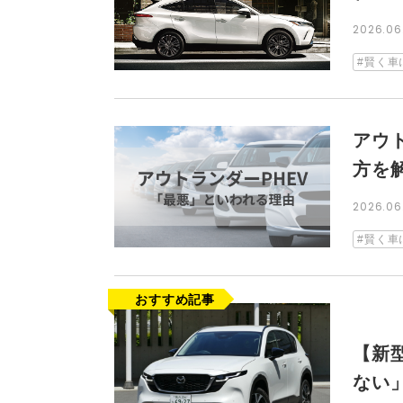
2026.0
賢く車
アウ
方を
2026.0
賢く車
【新
ない