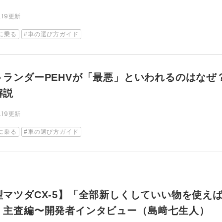
6.19更新
に乗る
車の選び方ガイド
トランダーPEHVが「最悪」といわれるのはなぜ
解説
6.19更新
に乗る
車の選び方ガイド
型マツダCX-5】「全部新しくしていい物を使え
」主査編〜開発者インタビュー（島﨑七生人）