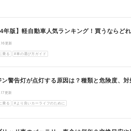
024年版】軽自動車人気ランキング！買うならど
6.16更新
に乗る
車の選び方ガイド
ジン警告灯が点灯する原因は？種類と危険度、対
9.17更新
に乗る
より良いカーライフのために