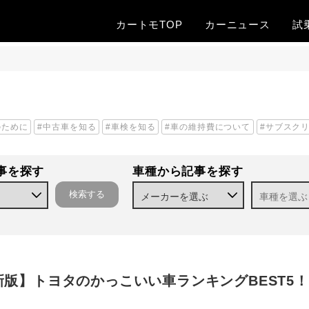
カートモTOP
カー
ニュース
試
のために
中古車を知る
車検を知る
車の維持費について
サブスク
事を探す
車種から記事を探す
新版】トヨタのかっこいい車ランキングBEST5