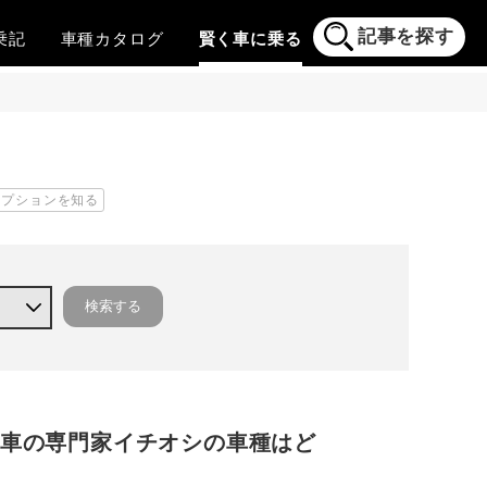
記事を探す
乗記
車種
カタログ
賢く
車に乗る
リプションを知る
！車の専門家イチオシの車種はど