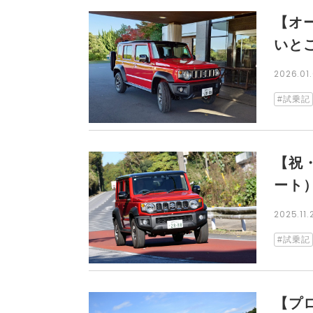
【オ
いとこ
2026.0
試乗記
【祝
ート
2025.11
試乗記
【プ