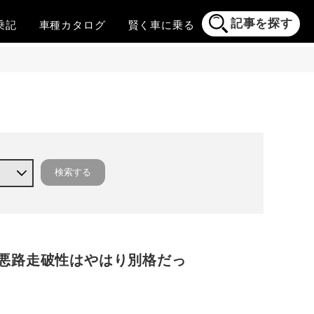
記事を探す
乗記
車種
カタログ
賢く
車に乗る
悪路走破性はやはり別格だっ