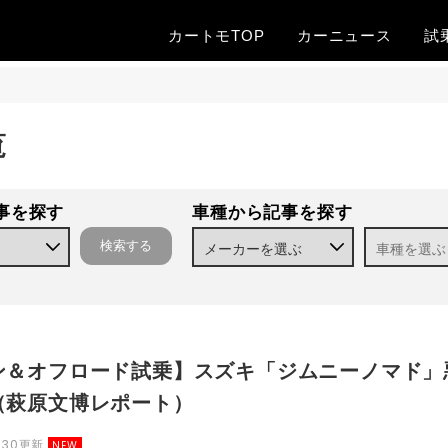
カートモTOP
カー
ニュース
試
覧
事を探す
車種から記事を探す
ン＆オフロード試乗】スズキ「ジムニーノマド」
（萩原文博レポート）
7.30更新
NEW