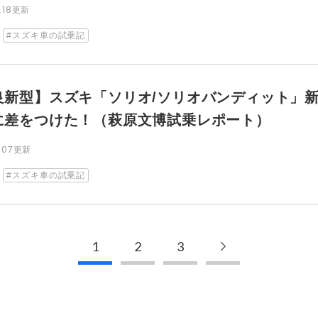
4.18更新
スズキ車の試乗記
良新型】スズキ「ソリオ/ソリオバンディット」
に差をつけた！（萩原文博試乗レポート）
3.07更新
スズキ車の試乗記
1
2
3