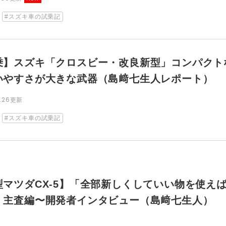
スズキ車の試乗記
乗】スズキ「クロスビー・改良新型」コンパクト
いやすさが大きな武器（島﨑七生人レポート）
5.26更新
スズキ車の試乗記
型マツダCX-5】「全部新しくしていい物を使え
」主査編〜開発者インタビュー（島﨑七生人）