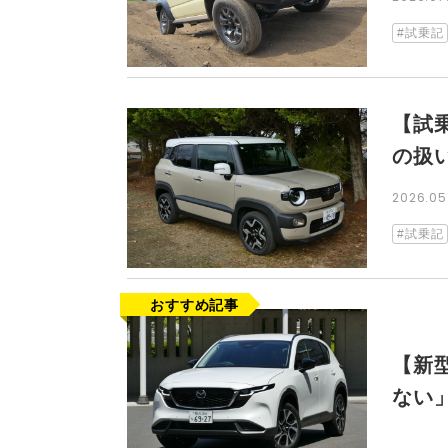
試乗記
【試
の扱
2026.0
試乗記
【新
ない