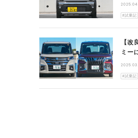
2025.0
試乗記
【改
ミー
2025.0
試乗記