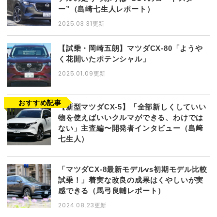
ー”（島崎七生人レポート）
2025.03.31更新
【試乗・岡崎五朗】マツダCX-80「ようや
く花開いたポテンシャル」
2025.01.09更新
【新型マツダCX-5】「全部新しくしていい
物を使えばいいクルマができる、わけでは
ない」主査編〜開発者インタビュー（島﨑
七生人）
「マツダCX-8最新モデルvs初期モデル比較
試乗！」着実な改良の成果はくやしいが実
感できる（馬弓良輔レポート）
2024.08.23更新