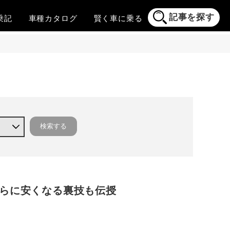
記事を探す
乗記
車種
カタログ
賢く
車に乗る
さらに安くなる裏技も伝授