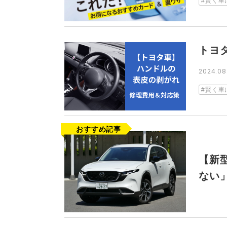
賢く車
トヨ
2024.0
賢く車
【新
ない