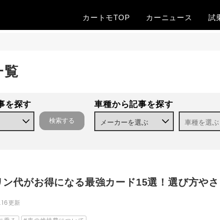
カートモTOP
カー
ニュース
試
一覧
事を探す
車種から記事を探す
リン代がお得になる最強カード15選！選び方や
8.16更新