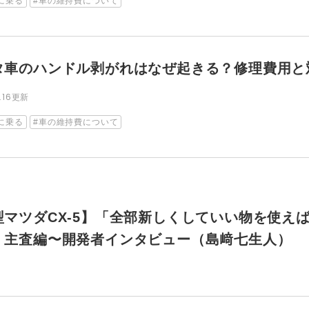
に乗る
車の維持費について
タ車のハンドル剥がれはなぜ起きる？修理費用と
8.16更新
に乗る
車の維持費について
型マツダCX-5】「全部新しくしていい物を使え
」主査編〜開発者インタビュー（島﨑七生人）