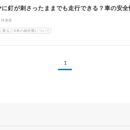
ヤに釘が刺さったままでも走行できる？車の安全
8.16更新
に乗る
車の維持費について
1