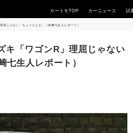
カートモTOP
カー
ニュース
試
」理屈じゃない「ちょうどよさ」（島﨑七生人レポート）
ズキ「ワゴンR」理屈じゃない
﨑七生人レポート）