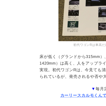
初代ワゴンRは車高だ
床が低く（グランドから
315mm
）
1420mm
）は高く、人をアップラ
実現。初代ワゴン
R
は、今見ても清
られているが、発売されるや否や
▼
毎月
カーリースカルモくん