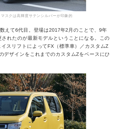
ロントマスクは高輝度サテンシルバーが印象的
数えて
6
代目。登場は
2017
年
2
月のことで、
9
年
更されたのが最新モデルということになる。この
ェイスリフトによって
FX
（標準車）／カスタム
Z
のデザインをこれまでのカスタム
Z
をベースにひ