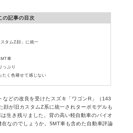
この記事の目次
カスタム
Z
顔」に統一
5MT
車
りっぷり
ったく色褪せて感じない
トなどの改良を受けたスズキ「ワゴン
R
」（
143
た顔が旧カスタム
Z
系に統一されターボモデルも
車は生き残りました。背の高い軽自動車のパイオ
健在なのでしょうか。
5MT
車も含めた自動車評論
。