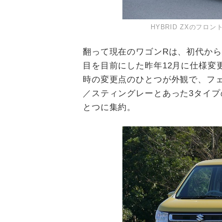
HYBRID ZXのフ
翻って現在のワゴン
R
は、初代から
目を目前にした昨年
12
月に仕様変
時の変更点のひとつが外観で、フ
／スティングレーとあった
3
タイプ
とつに集約。