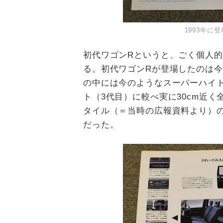
1993年に
初代ワゴン
R
というと、ごく個人的
る。初代ワゴン
R
が登場したのは今
の中には今のようなスーパーハイ
ト（
3
代目）に較べ実に
30cm
近く
タイル（＝当時の広報資料より）
だった。