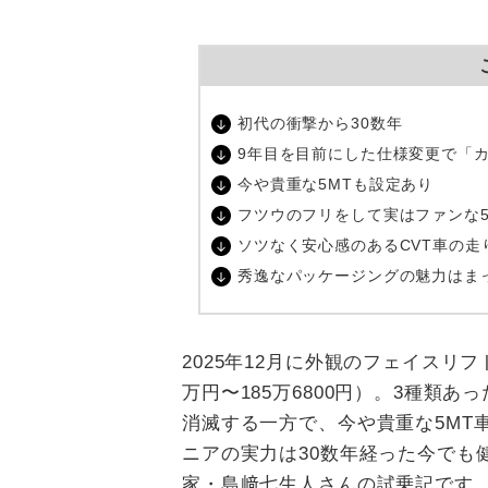
初代の衝撃から
30
数年
9
年目を目前にした仕様変更で「
今や貴重な
5MT
も設定あり
フツウのフリをして実はファンな
ソツなく安心感のある
CVT
車の走
秀逸なパッケージングの魅力はま
2025年
12
月に外観のフェイスリフ
万円〜
185
万
6800
円）。3種類あっ
消滅する一方で、今や貴重な
5MT
ニアの実力は
30
数年経った今でも
家・島﨑七生人さんの試乗記です