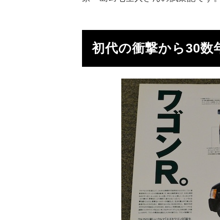
初代の衝撃から
30
数