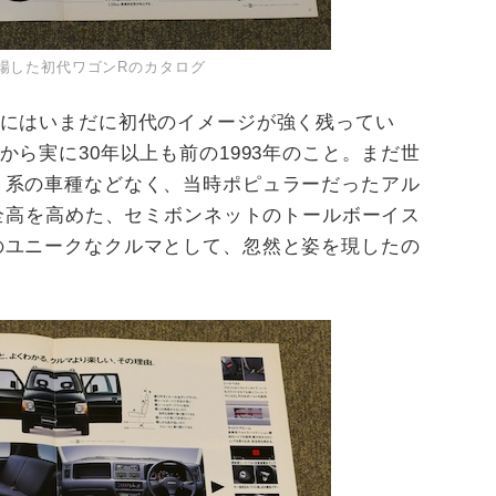
登場した初代ワゴンRのカタログ
にはいまだに初代のイメージが強く残ってい
から実に
30
年以上も前の
1993
年のこと。まだ世
ト系の車種などなく、当時ポピュラーだったアル
全高を高めた、セミボンネットのトールボーイス
のユニークなクルマとして、忽然と姿を現したの