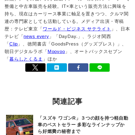
整備と中古車販売を経験。IT×車という販売方法に興味を
持ち、現在はカーリース事業に軸足を置きつつ、クルマ関
連の専門家としても活動している。メディア出演・寄稿
歴：テレビ東京「
ワールド・ビジネス サテライト
」、日本
テレビ「
news every
」「DayDay.」、ラジオ関西
「
Clip
」、徳間書店「GoodsPress（グッズプレス）」、
朝日デジタルラボ「
Moovoo
」、オートバックスセブン
「
暮らしとくるま
」ほか
関連記事
「スズキ ワゴンR」３つの顔を持つ軽自動
車のベストセラー 多彩なラインナップか
ら好燃費の秘密まで