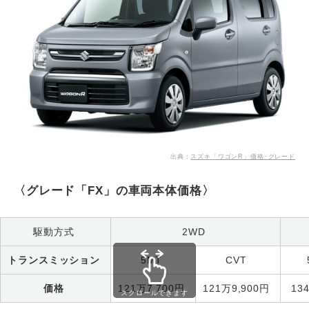
出典：
スズキ「ワゴンR」価格･グレード
〈グレード「FX」の車両本体価格〉
駆動方式
2WD
トランスミッション
5MT
CVT
価格
121万7,700円
121万9,900円
13
スクロールできます