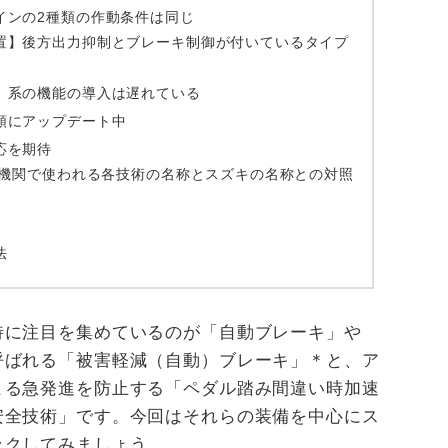
インの2種類の作動条件は同じ
置】後方出力抑制とブレーキ制御が付いているタイプ
」系の機能の導入は遅れている
順にアップデート中
応を期待
的機関で使われる各技術の名称とスズキの名称との対照
法
特に注目を集めているのが「自動ブレーキ」や
呼ばれる「被害軽減（自動）ブレーキ」＊と、ア
よる急発進を防止する「ペダル踏み間違い時加速
安全技術」です。今回はそれらの装備を中心にス
ックしてみましょう。