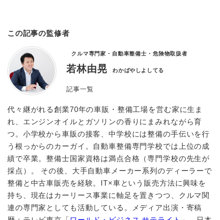
この記事の監修者
クルマ専門家・自動車整備士・危険物取扱者
若林由晃
わかばやしよしてる
記事一覧
代々継がれる創業70年の車販・整備工場を営む家に生ま
れ、エンジンオイルとガソリンの香りにまみれながら育
つ。小学校から車販の接客、中学校には整備の手伝いを行
う根っからのカーガイ。自動車整備専門学校では上位の成
績で卒業。整備士国家資格は満点合格（専門学校の先生が
採点）。 その後、大手自動車メーカー系列のディーラーで
整備と中古車販売を経験。IT×車という販売方法に興味を
持ち、現在はカーリース事業に軸足を置きつつ、クルマ関
連の専門家としても活動している。メディア出演・寄稿
歴：テレビ東京「
ワールド・ビジネス サテライト
」、日本