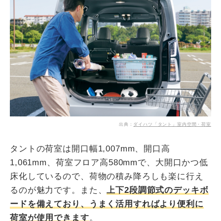
出典：
ダイハツ「タント」室内空間・荷室
タントの荷室は開口幅1,007mm、開口高
1,061mm、荷室フロア高580mmで、大開口かつ低
床化しているので、荷物の積み降ろしも楽に行え
るのが魅力です。また、
上下2段調節式のデッキボ
ードを備えており、うまく活用すればより便利に
荷室が使用できます
。