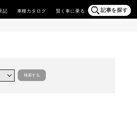
記事を探す
乗記
車種
カタログ
賢く
車に乗る