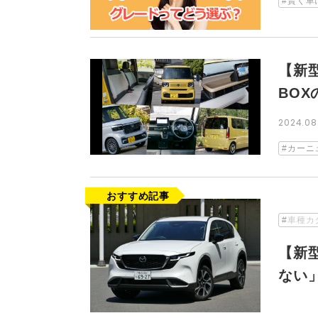
賢く車
【新
BO
2024.08
カーニ
車種カ
【新
ない