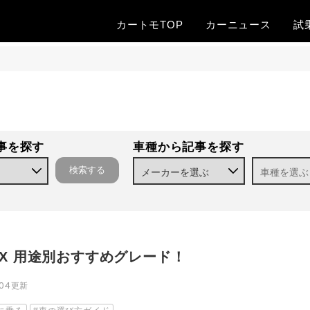
カートモTOP
カー
ニュース
試
事を探す
車種から記事を探す
OX 用途別おすすめグレード！
.04
更新