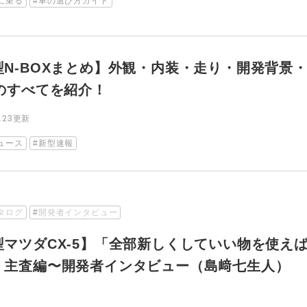
に乗る
車の選び方ガイド
型N-BOXまとめ】外観・内装・走り・開発背景・
Xのすべてを紹介！
.23
更新
ュース
新型速報
タログ
開発者インタビュー
型マツダCX-5】「全部新しくしていい物を使え
」主査編〜開発者インタビュー（島﨑七生人）