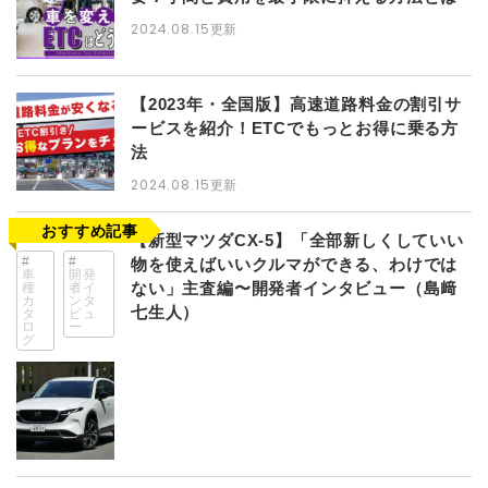
2024.08.15
更新
【2023年・全国版】高速道路料金の割引サ
ービスを紹介！ETCでもっとお得に乗る方
法
2024.08.15
更新
【新型マツダCX-5】「全部新しくしていい
物を使えばいいクルマができる、わけでは
車
開発
ない」主査編〜開発者インタビュー（島﨑
種
者イ
カ
ンタ
七生人）
タ
ビュ
ロ
ー
グ