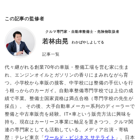
この記事の監修者
クルマ専門家・自動車整備士・危険物取扱者
若林由晃
わかばやしよしてる
記事一覧
代々継がれる創業70年の車販・整備工場を営む家に生ま
れ、エンジンオイルとガソリンの香りにまみれながら育
つ。小学校から車販の接客、中学校には整備の手伝いを行
う根っからのカーガイ。自動車整備専門学校では上位の成
績で卒業。整備士国家資格は満点合格（専門学校の先生が
採点）。 その後、大手自動車メーカー系列のディーラーで
整備と中古車販売を経験。IT×車という販売方法に興味を
持ち、現在はカーリース事業に軸足を置きつつ、クルマ関
連の専門家としても活動している。メディア出演・寄稿
歴：テレビ東京「
ワールド・ビジネス サテライト
」、日本