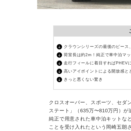
クラウンシリーズの最後のピース
荷室長は約2m！純正で車中泊マ
走行フィールに着目すればPHEV
高いアイポイントによる開放感と
きっと悪くない驚き
クロスオーバー、スポーツ、セダン
ステート」（635万〜810万円
純正で用意された車中泊キットな
ことを受け入れたという岡崎五朗