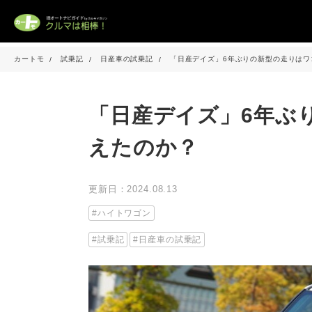
カートモ
試乗記
日産車の試乗記
「日産デイズ」6年ぶりの新型の走りはワ
「日産デイズ」6年ぶ
えたのか？
更新日：2024.08.13
ハイトワゴン
試乗記
日産車の試乗記