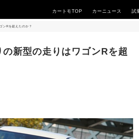
カートモTOP
カー
ニュース
試
ゴンRを超えたのか？
りの新型の走りはワゴンRを超