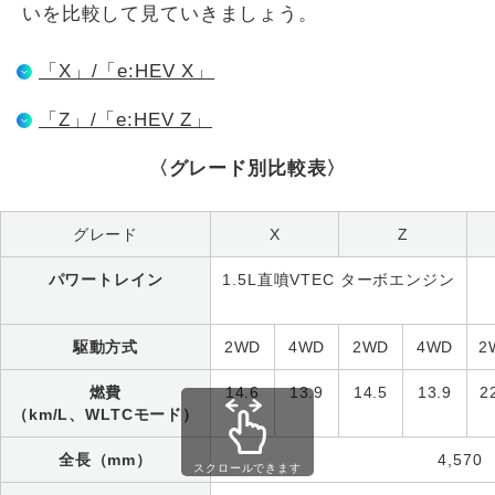
いを比較して見ていきましょう。
「X」/「e:HEV X」
「Z」/「e:HEV Z」
〈グレード別比較表〉
グレード
X
Z
パワートレイン
1.5L直噴VTEC ターボエンジン
駆動方式
2WD
4WD
2WD
4WD
2
燃費
14.6
13.9
14.5
13.9
2
（km/L、WLTCモード）
全長（mm）
4,570
スクロールできます