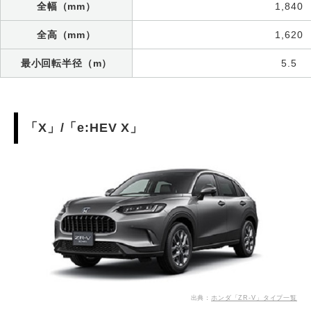
全幅（mm）
1,840
全高（mm）
1,620
最小回転半径（m）
5.5
「X」/「e:HEV X」
出典：
ホンダ「ZR-V」タイプ一覧