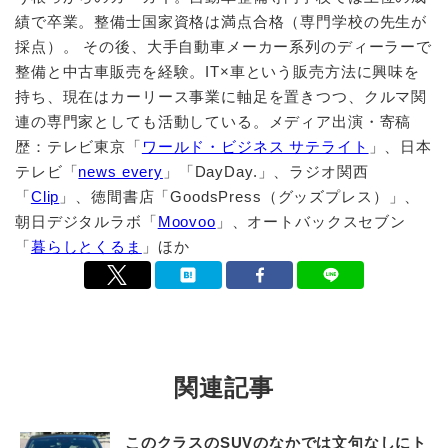
績で卒業。整備士国家資格は満点合格（専門学校の先生が
採点）。 その後、大手自動車メーカー系列のディーラーで
整備と中古車販売を経験。IT×車という販売方法に興味を
持ち、現在はカーリース事業に軸足を置きつつ、クルマ関
連の専門家としても活動している。メディア出演・寄稿
歴：テレビ東京「
ワールド・ビジネス サテライト
」、日本
テレビ「
news every
」「DayDay.」、ラジオ関西
「
Clip
」、徳間書店「GoodsPress（グッズプレス）」、
朝日デジタルラボ「
Moovoo
」、オートバックスセブン
「
暮らしとくるま
」ほか
関連記事
このクラスのSUVのなかでは文句なしにト