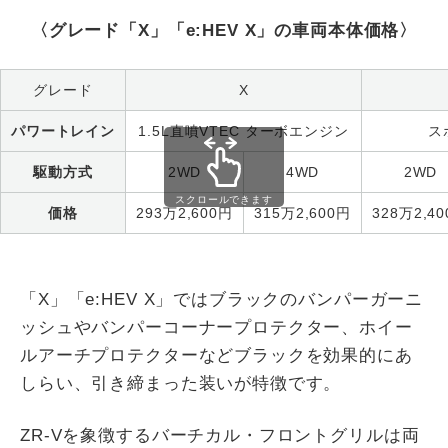
〈グレード「X」「e:HEV X」の車両本体価格〉
グレード
X
パワートレイン
1.5L直噴VTEC ターボエンジン
ス
駆動方式
2WD
4WD
2WD
スクロールできます
価格
293万2,600円
315万2,600円
328万2,4
「X」「e:HEV X」ではブラックのバンパーガーニ
ッシュやバンパーコーナープロテクター、ホイー
ルアーチプロテクターなどブラックを効果的にあ
しらい、引き締まった装いが特徴です。
ZR-Vを象徴するバーチカル・フロントグリルは両