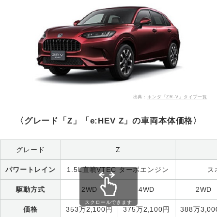
出典：
ホンダ「ZR-V」タイプ一覧
〈グレード「Z」「e:HEV Z」の車両本体価格〉
グレード
Z
パワートレイン
1.5L直噴VTEC ターボエンジン
ス
駆動方式
2WD
4WD
2WD
スクロールできます
価格
353万2,100円
375万2,100円
388万3,0