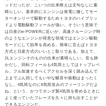
ッドだったが、こいつの出来映えは文句なしに素
晴らしい。基本的にエンジンは発電に徹してモー
ターオンリーで駆動するためトヨタのハイブリッ
ドより電動駆動フィールが強い。そういう意味で
は日産のe-POWERに近いが、高速クルージング時
のようなエンジンが得意な領域ではエンジン駆動
モードにして効率を高める。簡単に言えばトヨタ
方式と日産方式のいいとこ取りである。加えて、
2Lエンジンそのものの出来が素晴らしい。音も静
かだし、回転フィールも4気筒としてはトップレベ
ル。フル加速するべくアクセルを深く踏み込んで
上までぶん回してもいやな騒音や振動はまったく
なし。4気筒なのに6気筒並みのフィーリングだよ
ね、という、かつてホンダ製4気筒を誉めるときに
よく使っていたフレーズを久々に持ち出すことが
できるエンジンだ。