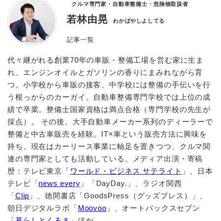
クルマ専門家・自動車整備士・危険物取扱者
若林由晃
わかばやしよしてる
記事一覧
代々継がれる創業70年の車販・整備工場を営む家に生ま
れ、エンジンオイルとガソリンの香りにまみれながら育
つ。小学校から車販の接客、中学校には整備の手伝いを行
う根っからのカーガイ。自動車整備専門学校では上位の成
績で卒業。整備士国家資格は満点合格（専門学校の先生が
採点）。 その後、大手自動車メーカー系列のディーラーで
整備と中古車販売を経験。IT×車という販売方法に興味を
持ち、現在はカーリース事業に軸足を置きつつ、クルマ関
連の専門家としても活動している。メディア出演・寄稿
歴：テレビ東京「
ワールド・ビジネス サテライト
」、日本
テレビ「
news every
」「DayDay.」、ラジオ関西
「
Clip
」、徳間書店「GoodsPress（グッズプレス）」、
朝日デジタルラボ「
Moovoo
」、オートバックスセブン
「
暮らしとくるま
」ほか