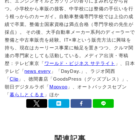
れ、エンジンオイルとガソリンの香りにまみれながら育
つ。小学校から車販の接客、中学校には整備の手伝いを行
う根っからのカーガイ。自動車整備専門学校では上位の成
績で卒業。整備士国家資格は満点合格（専門学校の先生が
採点）。 その後、大手自動車メーカー系列のディーラーで
整備と中古車販売を経験。IT×車という販売方法に興味を
持ち、現在はカーリース事業に軸足を置きつつ、クルマ関
連の専門家としても活動している。メディア出演・寄稿
歴：テレビ東京「
ワールド・ビジネス サテライト
」、日本
テレビ「
news every
」「DayDay.」、ラジオ関西
「
Clip
」、徳間書店「GoodsPress（グッズプレス）」、
朝日デジタルラボ「
Moovoo
」、オートバックスセブン
「
暮らしとくるま
」ほか
関連記事