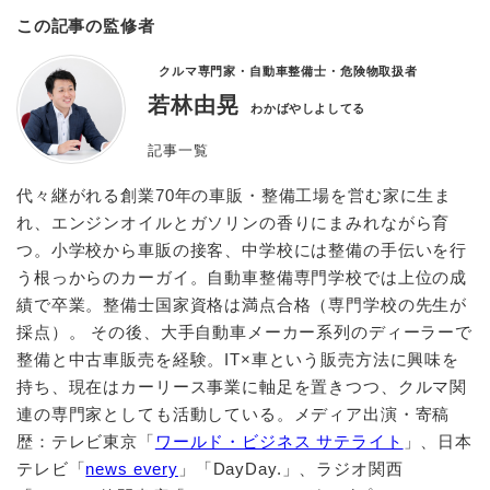
この記事の監修者
クルマ専門家・自動車整備士・危険物取扱者
若林由晃
わかばやしよしてる
記事一覧
代々継がれる創業70年の車販・整備工場を営む家に生ま
れ、エンジンオイルとガソリンの香りにまみれながら育
つ。小学校から車販の接客、中学校には整備の手伝いを行
う根っからのカーガイ。自動車整備専門学校では上位の成
績で卒業。整備士国家資格は満点合格（専門学校の先生が
採点）。 その後、大手自動車メーカー系列のディーラーで
整備と中古車販売を経験。IT×車という販売方法に興味を
持ち、現在はカーリース事業に軸足を置きつつ、クルマ関
連の専門家としても活動している。メディア出演・寄稿
歴：テレビ東京「
ワールド・ビジネス サテライト
」、日本
テレビ「
news every
」「DayDay.」、ラジオ関西