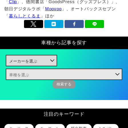
「
Clip
」、徳間書店「GoodsPress（グッズプレス）」、
朝日デジタルラボ「
Moovoo
」、オートバックスセブン
「
暮らしとくるま
」ほか
車種から記事を探す
注目のキーワード