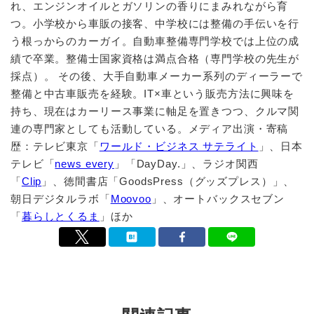
れ、エンジンオイルとガソリンの香りにまみれながら育
つ。小学校から車販の接客、中学校には整備の手伝いを行
う根っからのカーガイ。自動車整備専門学校では上位の成
績で卒業。整備士国家資格は満点合格（専門学校の先生が
採点）。 その後、大手自動車メーカー系列のディーラーで
整備と中古車販売を経験。IT×車という販売方法に興味を
持ち、現在はカーリース事業に軸足を置きつつ、クルマ関
連の専門家としても活動している。メディア出演・寄稿
歴：テレビ東京「
ワールド・ビジネス サテライト
」、日本
テレビ「
news every
」「DayDay.」、ラジオ関西
「
Clip
」、徳間書店「GoodsPress（グッズプレス）」、
朝日デジタルラボ「
Moovoo
」、オートバックスセブン
「
暮らしとくるま
」ほか