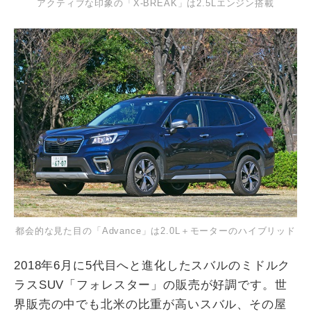
アクティブな印象の「X-BREAK」は2.5Lエンジン搭載
都会的な見た目の「Advance」は2.0L＋モーターのハイブリッド
2018年6月に5代目へと進化したスバルのミドルク
ラスSUV「フォレスター」の販売が好調です。世
界販売の中でも北米の比重が高いスバル、その屋