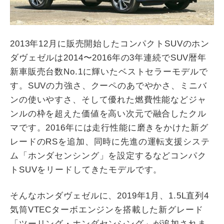
2013年12月に販売開始したコンパクトSUVのホン
ダヴェゼルは2014〜2016年の3年連続でSUV暦年
新車販売台数No.1に輝いたベストセラーモデルで
す。SUVの力強さ、クーペのあでやかさ、ミニバ
ンの使いやすさ、そして優れた燃費性能などジャ
ンルの枠を超えた価値を高い次元で融合したクル
マです。2016年には走行性能に磨きをかけた新グ
レードのRSを追加、同時に先進の運転支援システ
ム「ホンダセンシング」を設定するなどコンパク
トSUVをリードしてきたモデルです。
そんなホンダヴェゼルに、2019年1月、1.5L直列4
気筒VTECターボエンジンを搭載した新グレード
「ツーリング・ホンダセンシング」が追加されま