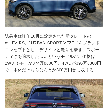
試乗車は昨年
10
月に設定された新グレードの
e:HEV RS
。
“URBAN SPORT VEZEL”
をグランド
コンセプトとし、デザインと走りを磨き、スポー
ティさを追求した
……
というモデルだ。価格は
2WD
（
FF
）が
374
万
8800
円、
4WD
が
396
万
8800
円
で、本体だけならなんとか
300
万円台に収まる。