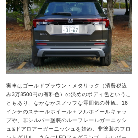
実車はゴールドブラウン・メタリック（消費税込
み
3
万
8500
円の有料色）の渋めのボディ色というこ
ともあり、なかなかスノッブな雰囲気の外観。
16
インチのスチールホイール＋フルホイールキャッ
プや、非シルバー塗装のルーフレールガーニッシ
ュ
&
ドアロアーガーニッシュを始め、非塗装のフロ
ントグリル、さらに
LED
フォグランプ、シルバー