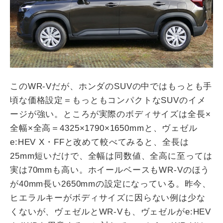
この
WR-V
だが、ホンダの
SUV
の中ではもっとも手
頃な価格設定＝もっともコンパクトな
SUV
のイメ
ージが強い。ところが実際のボディサイズは全長
×
全幅
×
全高＝
4325×1790×1650mm
と、ヴェゼル
e:HEV X
・
FF
と改めて較べてみると、全長は
25mm
短いだけで、全幅は同数値、全高に至っては
実は
70mm
も高い。ホイールベースも
WR-V
のほう
が
40mm
長い
2650mm
の設定になっている。昨今、
ヒエラルキーがボディサイズに因らない例は少な
くないが、ヴェゼルと
WR-V
も、ヴェゼルが
e:HEV