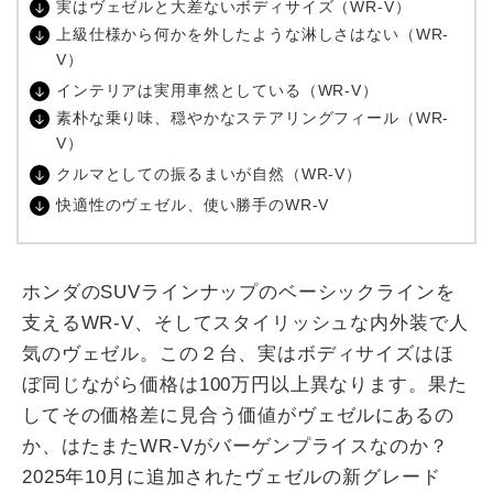
実はヴェゼルと大差ないボディサイズ（
WR-V
）
上級仕様から何かを外したような淋しさはない（
WR-
V
）
インテリアは実用車然としている（
WR-V
）
素朴な乗り味、穏やかなステアリングフィール（
WR-
V
）
クルマとしての振るまいが自然（
WR-V
）
快適性のヴェゼル、使い勝手の
WR-V
ホンダの
SUV
ラインナップのベーシックラインを
支える
WR-V
、そしてスタイリッシュな内外装で人
気のヴェゼル。この２台、実はボディサイズはほ
ぼ同じながら価格は
100
万円以上異なります。果た
してその価格差に見合う価値がヴェゼルにあるの
か、はたまた
WR-V
がバーゲンプライスなのか？
2025
年
10
月に追加されたヴェゼルの新グレード