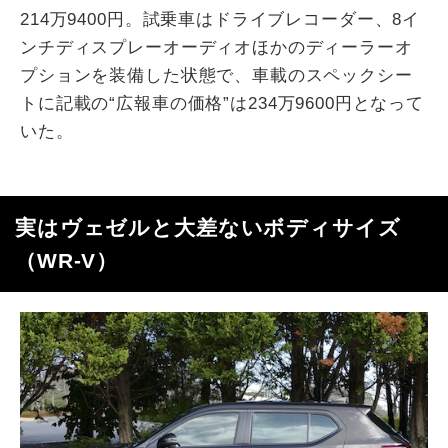
214
万
9400
円。試乗車はドライブレコーダー、
8
イ
ンチディスプレーオーディオほかのディーラーオ
プションを装備した状態で、車載のスペックシー
トに記載の
“
広報車の価格
”
は
234
万
9600
円となって
いた。
実はヴェゼルと大差ないボディサイズ
（
WR-V
）