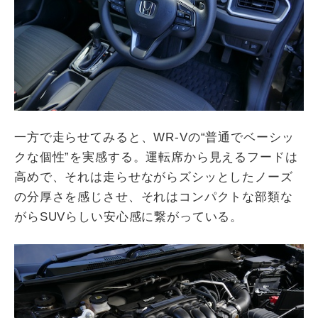
一方で走らせてみると、
WR-V
の
“
普通でベーシッ
クな個性
”
を実感する。運転席から見えるフードは
高めで、それは走らせながらズシッとしたノーズ
の分厚さを感じさせ、それはコンパクトな部類な
がら
SUV
らしい安心感に繋がっている。