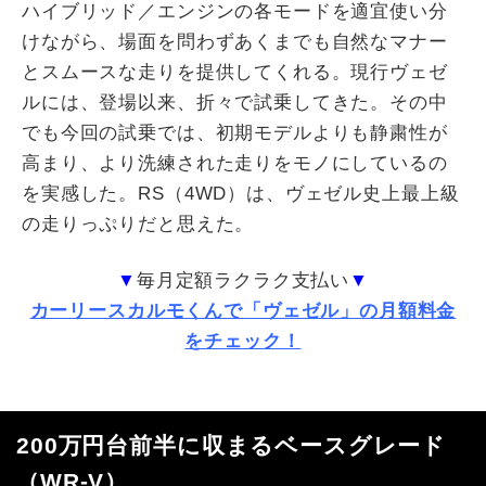
ハイブリッド／エンジンの各モードを適宜使い分
けながら、場面を問わずあくまでも自然なマナー
とスムースな走りを提供してくれる。現行ヴェゼ
ルには、登場以来、折々で試乗してきた。その中
でも今回の試乗では、初期モデルよりも静粛性が
高まり、より洗練された走りをモノにしているの
を実感した。
RS
（
4WD
）は、ヴェゼル史上最上級
の走りっぷりだと思えた。
▼
毎月定額ラクラク支払い
▼
カーリースカルモくんで「ヴェゼル」の月額料金
をチェック！
200万円台前半に収まるベースグレード
（
WR-V
）