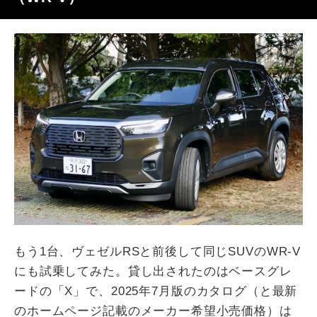
もう
1
台、ヴェゼル
RS
と前後して同じ
SUV
の
WR-V
にも試乗してみた。貸し出されたのはベースグレ
ードの「
X
」で、
2025
年
7
月版のカタログ（と最新
のホームページ記載のメーカー希望小売価格）は