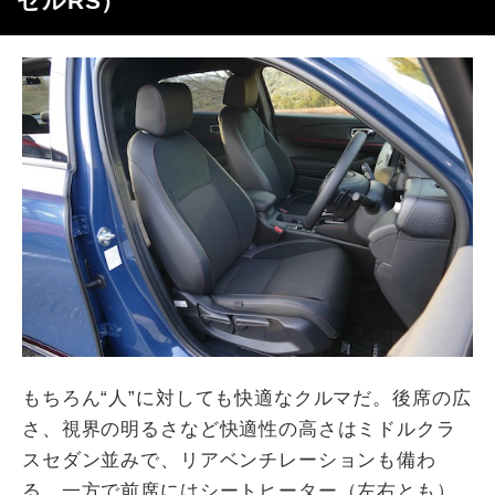
ゼル
RS
）
もちろん“人”に対しても快適なクルマだ。後席の広
さ、視界の明るさなど快適性の高さはミドルクラ
スセダン並みで、リアベンチレーションも備わ
る。一方で前席にはシートヒーター（左右とも）