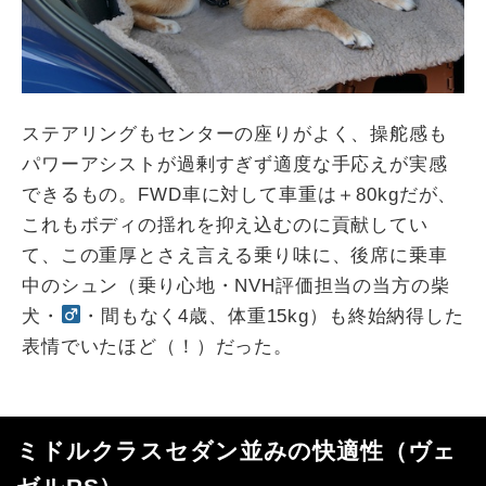
ステアリングもセンターの座りがよく、操舵感も
パワーアシストが過剰すぎず適度な手応えが実感
できるもの。
FWD
車に対して車重は＋
80kg
だが、
これもボディの揺れを抑え込むのに貢献してい
て、この重厚とさえ言える乗り味に、後席に乗車
中のシュン（乗り心地・
NVH
評価担当の当方の柴
犬・
・間もなく
4
歳、体重
15kg
）も終始納得した
表情でいたほど（！）だった。
ミドルクラスセダン並みの快適性（ヴェ