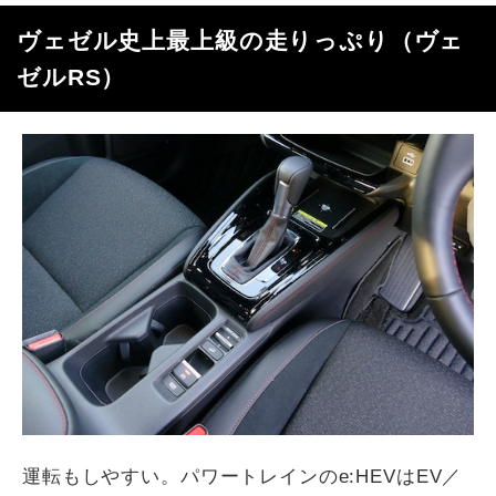
ヴェゼル史上最上級の走りっぷり（ヴェ
ゼル
RS
）
運転もしやすい。パワートレインの
e:HEV
は
EV
／