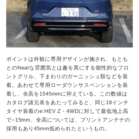
ポイントは外観に専用デザインが施され、もとも
との
Neat
な雰囲気とは趣を異にする個性的なフロ
ントグリル、下まわりのガーニッシュ類などを装
着。あわせて専用ローダウンサスペンションを装
着し、全高を
1545mm
に抑えている。この数値は
カタログ諸元表をあたってみると、同じ
18
インチ
タイヤ装着の
e:HEV Z
・
4WD
に対して最低地上高
で−
15mm
、全高については、プリントアンテナの
採用もあり
45mm
低められたというもの。