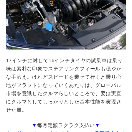
17
インチに対して
16
インチタイヤの試乗車は乗り
味は素朴な印象でステアリングフィールも穏やか
な手応え。けれどスピードを乗せて行くと乗り心
地がフラットになっていくあたりは、グローバル
市場を意識したクルマらしいところで、要は実直
にクルマとしてしっかりとした基本性能を実現さ
せた風。
▼
毎月定額ラクラク支払い
▼