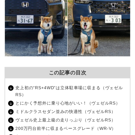
この記事の目次
史上初の“
RS+4WD
”は立体駐車場に収まる（ヴェゼル
RS
）
とにかく予想外に乗り心地がいい！（ヴェゼル
RS
）
ミドルクラスセダン並みの快適性（ヴェゼル
RS
）
ヴェゼル史上最上級の走りっぷり（ヴェゼル
RS
）
200万円台前半に収まるベースグレード（
WR-V
）