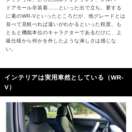
ドアモール非装着
……
といった出で立ち。要する
に素の
WR-V
といったところだが、他グレードとは
並べて見較べれば違いがわかるといった程度。も
ともと機能本位のキャラクターであるだけに、上
級仕様から何かを外したような淋しさは感じな
い。
インテリアは実用車然としている（
WR-
V
）