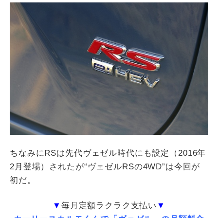
ちなみに
RS
は先代ヴェゼル時代にも設定（
2016
年
2
月登場）されたが
“
ヴェゼル
RS
の
4WD”
は今回が
初だ。
▼
毎月定額ラクラク支払い
▼