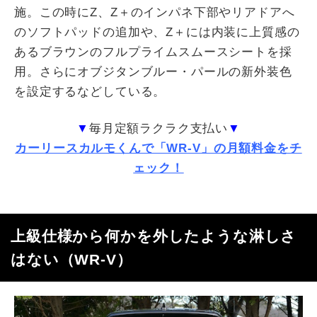
施。この時に
Z
、
Z
＋のインパネ下部やリアドアへ
のソフトパッドの追加や、
Z
＋には内装に上質感の
あるブラウンのフルプライムスムースシートを採
用。さらにオブジタンブルー・パールの新外装色
を設定するなどしている。
▼
毎月定額ラクラク支払い
▼
カーリースカルモくんで「WR-V」の月額料金をチ
ェック！
上級仕様から何かを外したような淋しさ
はない（
WR-V
）