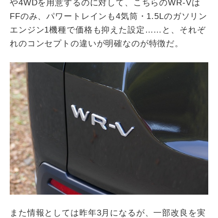
や
4WD
を用意するのに対して、こちらの
WR-V
は
FF
のみ、パワートレインも
4
気筒・
1.5L
のガソリン
エンジン
1
機種で価格も抑えた設定
……
と、それぞ
れのコンセプトの違いが明確なのが特徴だ。
また情報としては昨年
3
月になるが、一部改良を実