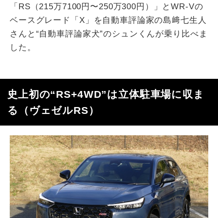
「
RS
（
215
万
7100
円〜
250
万
300
円）」と
WR-V
の
ベースグレード「
X
」を自動車評論家の島﨑七生人
さんと“自動車評論家犬”のシュンくんが乗り比べま
した。
史上初の“
RS+4WD
”は立体駐車場に収ま
る（ヴェゼル
RS
）