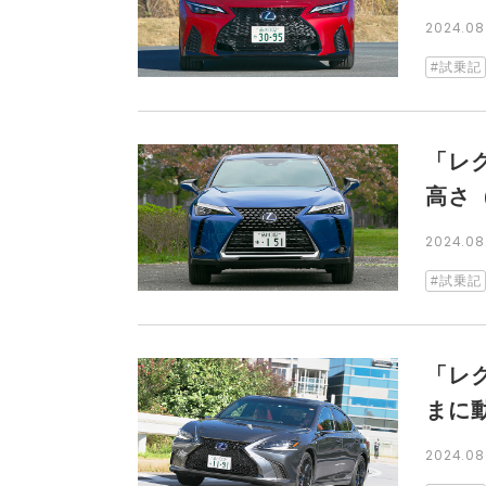
2024.0
試乗記
「レ
高さ
2024.0
試乗記
「レ
まに
2024.0