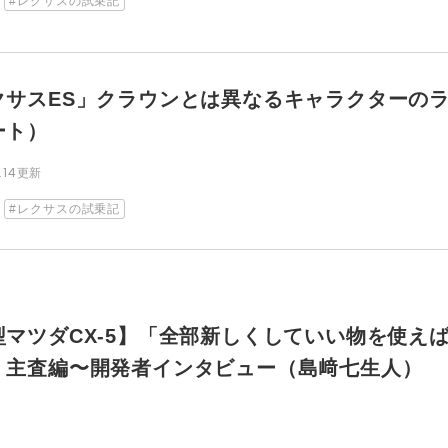
レクサスの試乗記
クサスES」クラウンとは異なるキャラクターの
ート）
8.14更新
レクサスの試乗記
型マツダCX-5】「全部新しくしていい物を使え
」主査編〜開発者インタビュー（島﨑七生人）