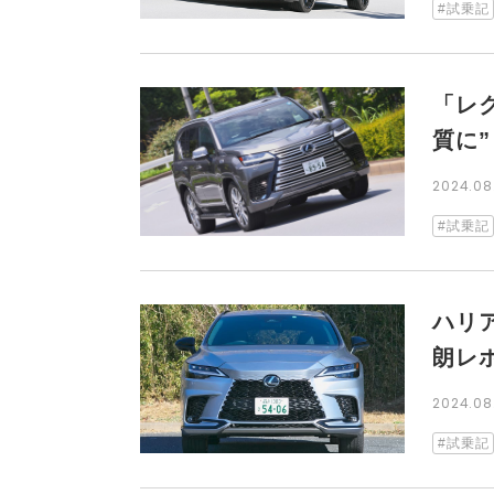
試乗記
「レ
質に
2024.0
試乗記
ハリ
朗レ
2024.0
試乗記