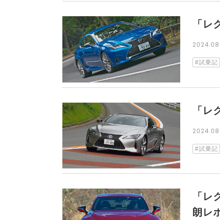
「レ
2024.0
試乗記
「レ
2024.0
試乗記
「レ
朗レ