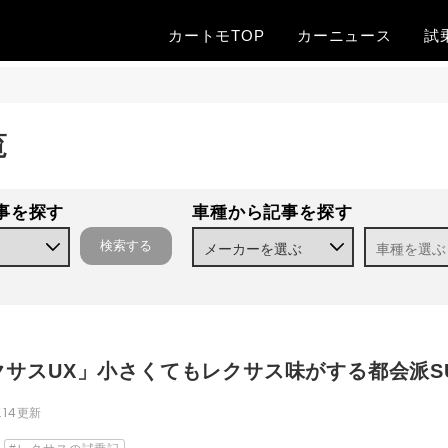
カートモTOP
カー
ニュース
試
覧
事を探す
車種から記事を探す
クサスUX」小さくてもレクサス味がする都会派S
8.14更新