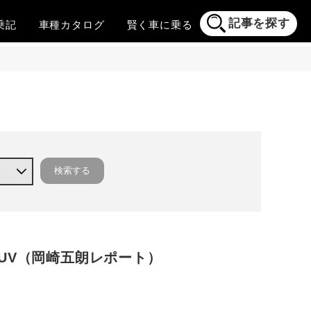
記事を探す
乗記
車種
カタログ
賢く
車に乗る
UV（岡崎五朗レポート）