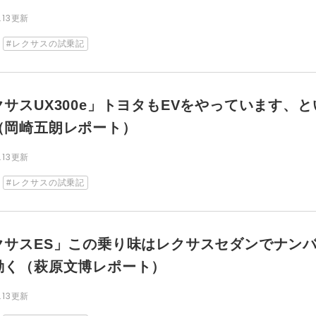
8.13更新
レクサスの試乗記
クサスUX300e」トヨタもEVをやっています、
（岡崎五朗レポート）
8.13更新
レクサスの試乗記
クサスES」この乗り味はレクサスセダンでナン
動く（萩原文博レポート）
8.13更新