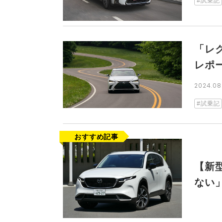
試乗記
「レ
レポ
2024.0
試乗記
【新
ない