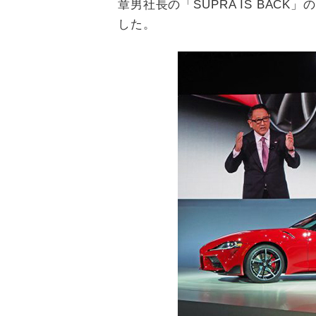
章男社長の「SUPRA IS BAC
した。