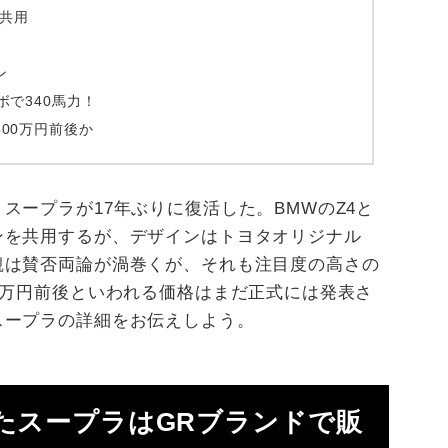
は共用
ン
ボで340馬力！
00万円前後か
スープラが17年ぶりに復活した。BMWのZ4と
ンを共用するが、デザインはトヨタオリジナル
観は賛否両論が渦巻くが、それも注目度の高さの
0万円前後といわれる価格はまだ正式には発表さ
スープラの詳細をお伝えしよう。
たスープラはGRブランドで販