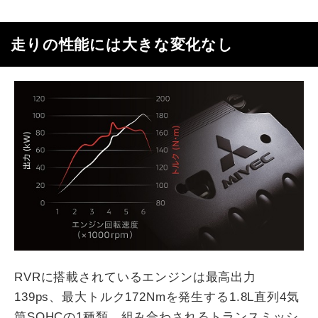
走りの性能には大きな変化なし
RVRに搭載されているエンジンは最高出力
139ps、最大トルク172Nmを発生する1.8L直列4気
筒SOHCの1種類。組み合わされるトランスミッシ