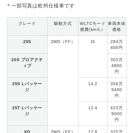
＊一部写真は欧州仕様車です
グレード
駆動方式
WLTCモード
車両本体
燃費(km/L）
価格
20S
2WD（FF）
15
284万
400円
20S プロアクテ
303万
ィブ
4800
円
25S Lパッケー
14.2
356万
ジ
9400
円
25T Lパッケー
12.4
423万
ジ
9000
円
XD
2WD（FF）
17.8
325万