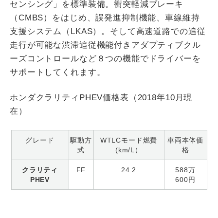
センシング」を標準装備。衝突軽減ブレーキ
（CMBS）をはじめ、誤発進抑制機能、車線維持
支援システム（LKAS）。そして高速道路での追従
走行が可能な渋滞追従機能付きアダプティブクル
ーズコントロールなど８つの機能でドライバーを
サポートしてくれます。
ホンダクラリティPHEV価格表（2018年10月現
在）
グレード
駆動方
WTLCモード燃費
車両本体価
式
(km/L）
格
クラリティ
FF
24.2
588万
PHEV
600円