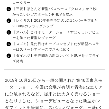
ロータリー！
【三菱】ほとんど新型eKスペース「クロス」か？妙に
かっこいいガスタービンPHEVも展示
【レクサス】2020年発売予定のLCコンバーチブルと
2030年のフラッグシップ
【スバル】これぞモーターショー！すばらしいデビュ
ーを飾った新型レヴォーグ
【スズキ】見た目はキープコンセプトだが新型ハスラ
ーはスペーシアベースでさらに広く！
【ダイハツ】発売間近の新コンパクトSUVをサプライ
ズ発表！
2019年10月25日から一般公開された第46回東京モ
ーターショー。今回は会場が有明と青海の2エリア
に分散されるなど、従来とは大きく異なるショー
となりました。ショーデビューとなった新型ホン
ダフィットを筆頭に、スバルレヴォーグ、三菱eK