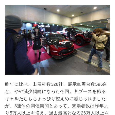
昨年に比べ、出展社数328社、展示車両台数596台
と、やや減少傾向になった今回。各ブースを飾る
ギャルたちもちょっぴり控えめに感じられました
が、3連休の開催期間とあって、来場者数は昨年よ
り5万人以上も増え、過去最高となる26万人以上を