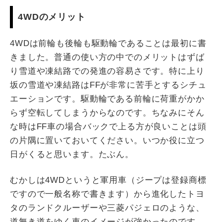
4WDのメリット
4WDは前輪も後輪も駆動輪であることは最初に書
きました。普通の使い方の中でのメリットはずば
り雪道や凍結路での発進の容易さです。特に上り
坂の雪道や凍結路はFFが非常に苦手とするシチュ
エーションです。駆動輪である前輪に荷重がかか
らず空転してしまうからなのです。ちなみにそん
な時はFF車の場合バックで上る方が良いことは頭
の片隅に置いておいてください。いつか役に立つ
日がくると思います。たぶん。
むかしは4WDというと軍用車（ジープは登録商標
ですので一般名称で書きます）から進化したトヨ
タのランドクルーザーや三菱パジェロのような、
道無き道をゆく車のイメージが強かったのです