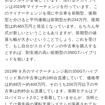
切るクルマが登場しています。現行型スカイライ
ンは2019年マイナーチェンジを行っています。こ
のマイナーチェンジを境に中古車を前期型、後期
型と分けると平均価格は前期型が約234万円、後期
型は約465万円と倍近くなっています。もちろん年
式が新しいということもありますが、前期型の値
落ち幅が大きいということでしょう。これを受け
て、もし自分がスカイラインの中古車を購入する
とすれば、割安感の高い前期型の350GTハイブリ
ッドを狙います。
2019年９月のマイナーチェンジ前の350GTハイブ
リッド系の中古車は約190台流通していて、価格帯
は約88万〜約400万円。そのうち200万円以下の中
古車は約85台も流通しています。前期モデルはプ
ロパイロット2.0こそ装着していませんが、当時と
しては最先端の運転支援システムが装着されてお