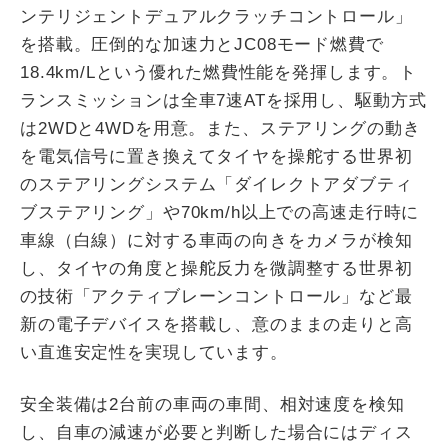
ンテリジェントデュアルクラッチコントロール」
を搭載。圧倒的な加速力とJC08モード燃費で
18.4km/Lという優れた燃費性能を発揮します。ト
ランスミッションは全車7速ATを採用し、駆動方式
は2WDと4WDを用意。また、ステアリングの動き
を電気信号に置き換えてタイヤを操舵する世界初
のステアリングシステム「ダイレクトアダブティ
ブステアリング」や70km/h以上での高速走行時に
車線（白線）に対する車両の向きをカメラが検知
し、タイヤの角度と操舵反力を微調整する世界初
の技術「アクティブレーンコントロール」など最
新の電子デバイスを搭載し、意のままの走りと高
い直進安定性を実現しています。
安全装備は2台前の車両の車間、相対速度を検知
し、自車の減速が必要と判断した場合にはディス