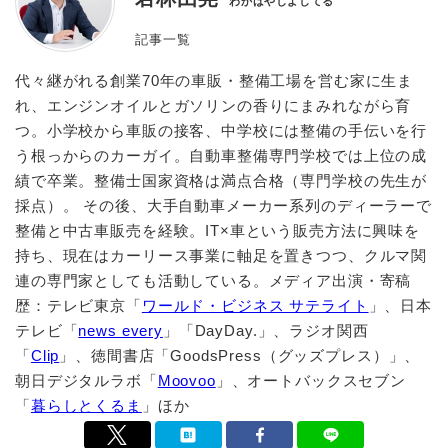
わかばやしよしてる
記事一覧
代々継がれる創業70年の車販・整備工場を営む家に生ま
れ、エンジンオイルとガソリンの香りにまみれながら育
つ。小学校から車販の接客、中学校には整備の手伝いを行
う根っからのカーガイ。自動車整備専門学校では上位の成
績で卒業。整備士国家資格は満点合格（専門学校の先生が
採点）。 その後、大手自動車メーカー系列のディーラーで
整備と中古車販売を経験。IT×車という販売方法に興味を
持ち、現在はカーリース事業に軸足を置きつつ、クルマ関
連の専門家としても活動している。メディア出演・寄稿
歴：テレビ東京「
ワールド・ビジネス サテライト
」、日本
テレビ「
news every
」「DayDay.」、ラジオ関西
「
Clip
」、徳間書店「GoodsPress（グッズプレス）」、
朝日デジタルラボ「
Moovoo
」、オートバックスセブン
「
暮らしとくるま
」ほか