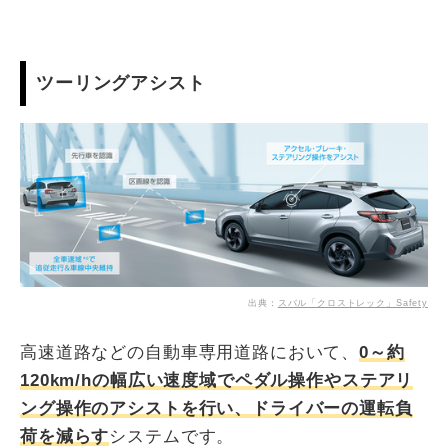
ツーリングアシスト
出典：
スバル「クロストレック」Safety
高速道路などの自動車専用道路において、
0～約
120km/hの幅広い速度域でペダル操作やステアリ
ング操作のアシストを行い、ドライバーの運転負
荷を減らす
システムです。