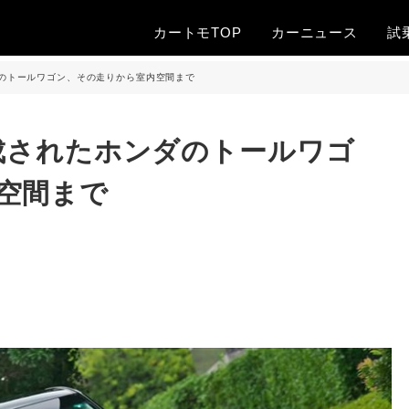
カートモTOP
カー
ニュース
試
ダのトールワゴン、その走りから室内空間まで
熟成されたホンダのトールワゴ
空間まで