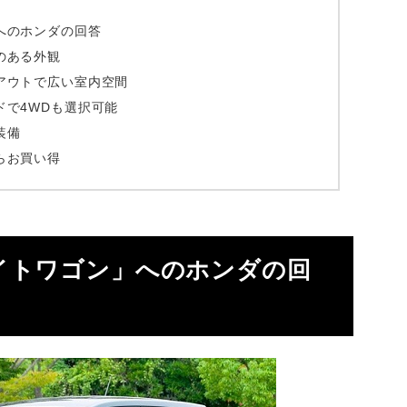
へのホンダの回答
のある外観
アウトで広い室内空間
ドで4WDも選択可能
装備
らお買い得
イトワゴン」へのホンダの回