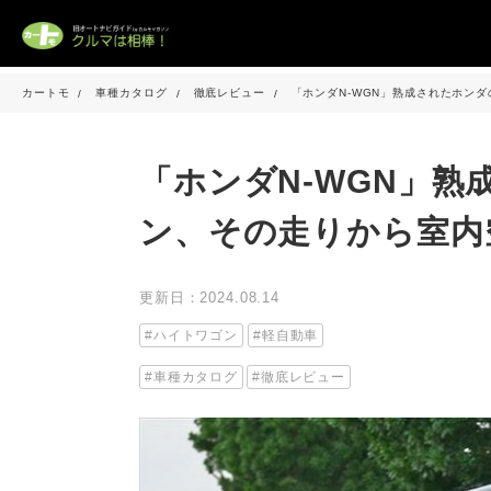
カートモ
車種カタログ
徹底レビュー
「ホンダN-WGN」熟成されたホン
「ホンダN-WGN」
ン、その走りから室内
更新日：2024.08.14
ハイトワゴン
軽自動車
車種カタログ
徹底レビュー