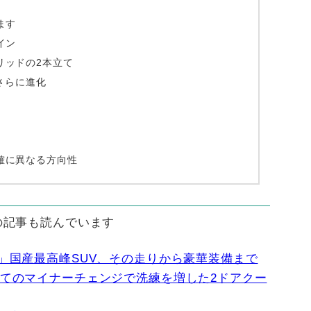
ます
イン
リッドの2本立て
さらに進化
確に異なる方向性
の記事も読んでいます
」国産最高峰SUV、その走りから豪華装備まで
めてのマイナーチェンジで洗練を増した2ドアクー