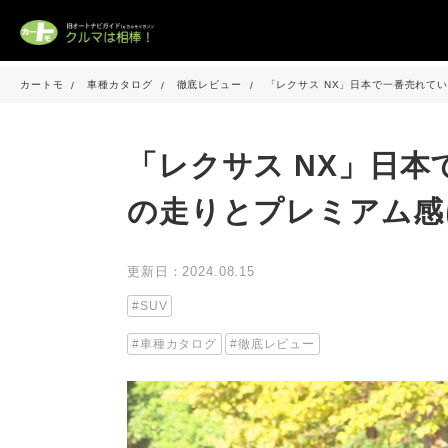
カートモ
車種カタログ
徹底レビュー
「レクサス NX」日本で一番売れて
「レクサス NX」日
の走りとプレミアム感
更新日：2024.08.15
SUV
車種カタログ
徹底レビュー