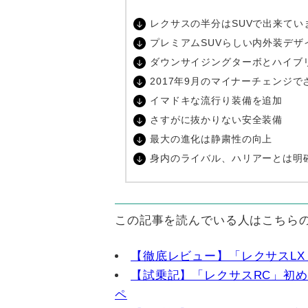
レクサスの半分はSUVで出来てい
プレミアムSUVらしい内外装デザ
ダウンサイジングターボとハイブ
2017年9月のマイナーチェンジで
イマドキな流行り装備を追加
さすがに抜かりない安全装備
最大の進化は静粛性の向上
身内のライバル、ハリアーとは明
この記事を読んでいる人はこちら
【徹底レビュー】「レクサスLX
【試乗記】「レクサスRC」初
ペ