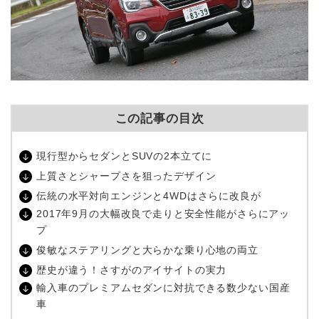
この記事の目次
現行型からセダンとSUVの2本立てに
上質さとシャープさを狙ったデザイン
伝統の水平対向エンジンと4WDはさらに改良が
2017年9月の大幅改良で走りと安全性能がさらにアッ
プ
俊敏なステアリングと大らかな乗り心地の両立
歴史が違う！さすがのアイサイトの実力
輸入車のプレミアムセダンに対抗できる数少ない国産
車