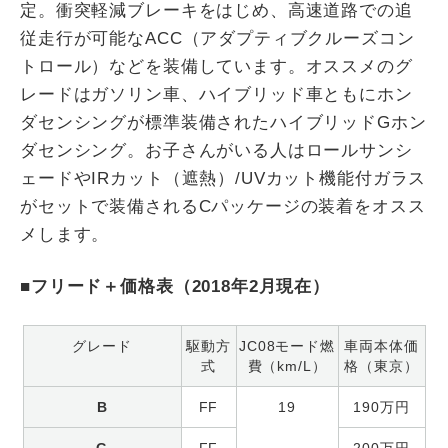
定。衝突軽減ブレーキをはじめ、高速道路での追
従走行が可能なACC（アダプティブクルーズコン
トロール）などを装備しています。オススメのグ
レードはガソリン車、ハイブリッド車ともにホン
ダセンシングが標準装備されたハイブリッドGホン
ダセンシング。お子さんがいる人はロールサンシ
ェードやIRカット（遮熱）/UVカット機能付ガラス
がセットで装備されるCパッケージの装着をオスス
メします。
■フリード＋価格表（2018年2月現在）
グレード
駆動方
JC08モード燃
車両本体価
式
費（km/L）
格（東京）
B
FF
19
190万円
G
FF
200万円