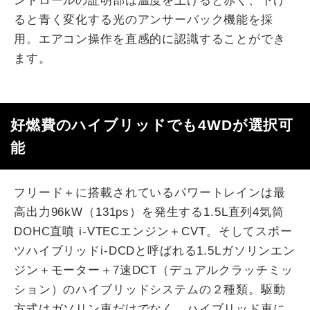
ントロールの証明部は温度を上げると赤く、下げ
ると青く変化する光のアンサーバック機能を採
用。エアコン操作を直感的に認識することができ
ます。
好燃費のハイブリッドでも4WDが選択可
能
フリード＋に搭載されているパワートレインは最
高出力96kW（131ps）を発生する1.5L直列4気筒
DOHC直噴 i-VTECエンジン＋CVT。そしてスポー
ツハイブリッドi-DCDと呼ばれる1.5Lガソリンエン
ジン＋モーター＋7速DCT（デュアルクラッチミッ
ション）のハイブリッドシステムの２種類。駆動
方式はガソリン車だけでなく、ハイブリッド車に