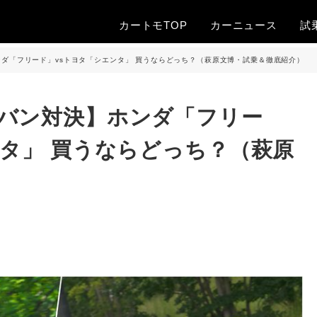
カートモTOP
カー
ニュース
試
ダ「フリード」vsトヨタ「シエンタ」 買うならどっち？（萩原文博・試乗＆徹底紹介）
バン対決】ホンダ「フリー
ンタ」 買うならどっち？（萩原
）