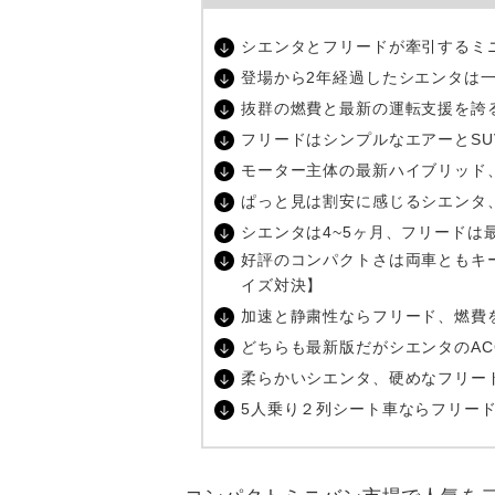
シエンタとフリードが牽引するミ
登場から2年経過したシエンタは
抜群の燃費と最新の運転支援を誇
フリードはシンプルなエアーとS
モーター主体の最新ハイブリッド
ぱっと見は割安に感じるシエンタ
シエンタは4~5ヶ月、フリードは
好評のコンパクトさは両車ともキ
イズ対決】
加速と静粛性ならフリード、燃費
どちらも最新版だがシエンタのA
柔らかいシエンタ、硬めなフリー
5人乗り２列シート車ならフリー