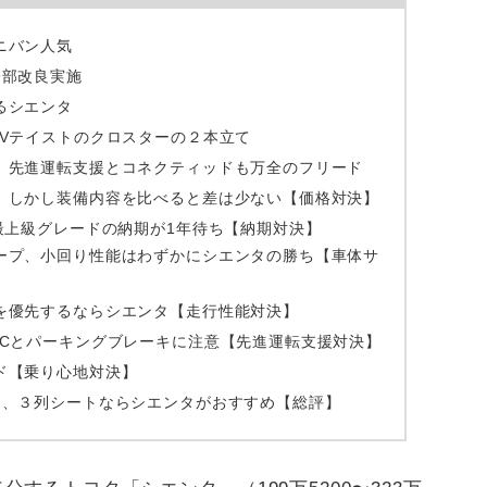
ニバン人気
一部改良実施
るシエンタ
UVテイストのクロスターの２本立て
、先進運転支援とコネクティッドも万全のフリード
、しかし装備内容を比べると差は少ない【価格対決】
最上級グレードの納期が1年待ち【納期対決】
ープ、小回り性能はわずかにシエンタの勝ち【車体サ
を優先するならシエンタ【走行性能対決】
CCとパーキングブレーキに注意【先進運転支援対決】
ド【乗り心地対決】
ド、３列シートならシエンタがおすすめ【総評】