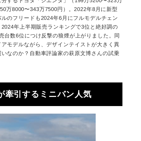
するトヨタ「シエンタ」（199万5200〜323万
万8000〜343万7500円）。2022年8月に新型
ルのフリードも2024年6月にフルモデルチェン
2024年上半期販売ランキングで3位と絶好調の
売台数6位につけ反撃の狼煙が上がりました。同
ドアモデルながら、デザインテイストが大きく異
買いなのか？自動車評論家の萩原文博さんの試乗
が牽引するミニバン人気