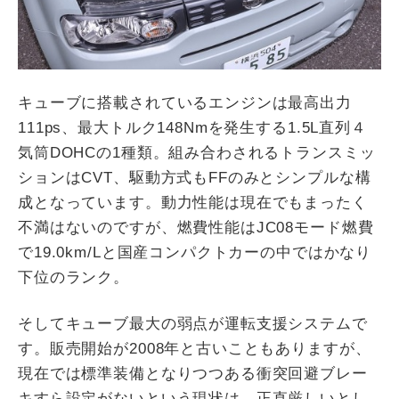
キューブに搭載されているエンジンは最高出力
111ps、最大トルク148Nmを発生する1.5L直列４
気筒DOHCの1種類。組み合わされるトランスミッ
ションはCVT、駆動方式もFFのみとシンプルな構
成となっています。動力性能は現在でもまったく
不満はないのですが、燃費性能はJC08モード燃費
で19.0km/Lと国産コンパクトカーの中ではかなり
下位のランク。
そしてキューブ最大の弱点が運転支援システムで
す。販売開始が2008年と古いこともありますが、
現在では標準装備となりつつある衝突回避ブレー
キすら設定がないという現状は、正直厳しいとし