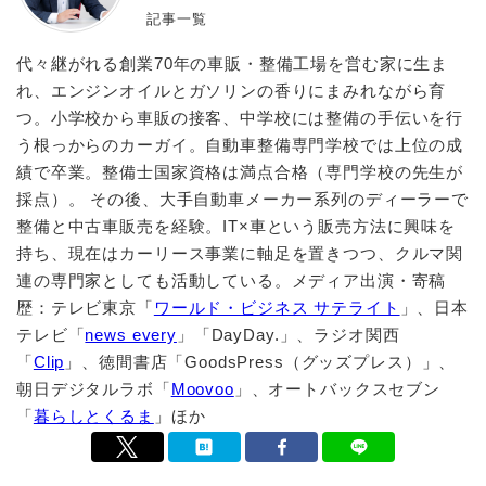
記事一覧
代々継がれる創業70年の車販・整備工場を営む家に生ま
れ、エンジンオイルとガソリンの香りにまみれながら育
つ。小学校から車販の接客、中学校には整備の手伝いを行
う根っからのカーガイ。自動車整備専門学校では上位の成
績で卒業。整備士国家資格は満点合格（専門学校の先生が
採点）。 その後、大手自動車メーカー系列のディーラーで
整備と中古車販売を経験。IT×車という販売方法に興味を
持ち、現在はカーリース事業に軸足を置きつつ、クルマ関
連の専門家としても活動している。メディア出演・寄稿
歴：テレビ東京「
ワールド・ビジネス サテライト
」、日本
テレビ「
news every
」「DayDay.」、ラジオ関西
「
Clip
」、徳間書店「GoodsPress（グッズプレス）」、
朝日デジタルラボ「
Moovoo
」、オートバックスセブン
「
暮らしとくるま
」ほか