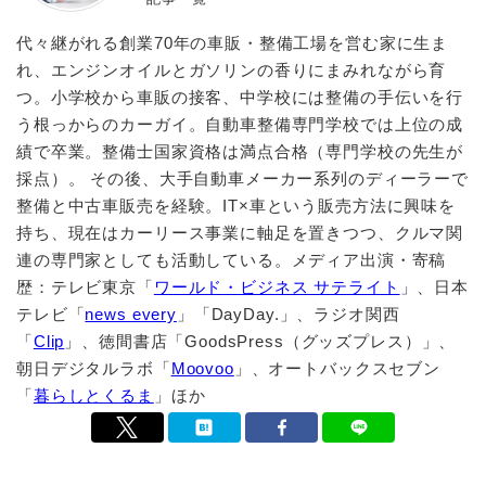
代々継がれる創業70年の車販・整備工場を営む家に生ま
れ、エンジンオイルとガソリンの香りにまみれながら育
つ。小学校から車販の接客、中学校には整備の手伝いを行
う根っからのカーガイ。自動車整備専門学校では上位の成
績で卒業。整備士国家資格は満点合格（専門学校の先生が
採点）。 その後、大手自動車メーカー系列のディーラーで
整備と中古車販売を経験。IT×車という販売方法に興味を
持ち、現在はカーリース事業に軸足を置きつつ、クルマ関
連の専門家としても活動している。メディア出演・寄稿
歴：テレビ東京「
ワールド・ビジネス サテライト
」、日本
テレビ「
news every
」「DayDay.」、ラジオ関西
「
Clip
」、徳間書店「GoodsPress（グッズプレス）」、
朝日デジタルラボ「
Moovoo
」、オートバックスセブン
「
暮らしとくるま
」ほか