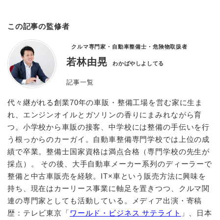
この記事の監修者
クルマ専門家・自動車整備士・危険物取扱者
若林由晃
わかばやしよしてる
記事一覧
代々継がれる創業70年の車販・整備工場を営む家に生ま
れ、エンジンオイルとガソリンの香りにまみれながら育
つ。小学校から車販の接客、中学校には整備の手伝いを行
う根っからのカーガイ。自動車整備専門学校では上位の成
績で卒業。整備士国家資格は満点合格（専門学校の先生が
採点）。 その後、大手自動車メーカー系列のディーラーで
整備と中古車販売を経験。IT×車という販売方法に興味を
持ち、現在はカーリース事業に軸足を置きつつ、クルマ関
連の専門家としても活動している。メディア出演・寄稿
歴：テレビ東京「
ワールド・ビジネス サテライト
」、日本