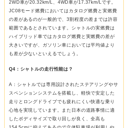
2WD車が20.32km/L、4WD車が17.37km/Lです。
JC08モード燃費においてはカタログ燃費と実燃費
の差があるのが一般的で、3割程度の差までは許容
範囲であるとされています。シャトルの実燃費は
ハイブリッド車ではカタログ燃費と実燃費の差が
大きいですが、ガソリン車においては平均値より
も差が少ないといえるでしょう。
Q4：シャトルの走行性能は？
A：シャトルでは専用設計されたステアリングやサ
スペンションシステムを搭載し、軽快で安定した
走りとロングドライブでも疲れにくい快適な乗り
心地を実現しています。また日本の道路事情に適
したボディサイズで取り回しが良く、全高も
154.5cmに抑えてあるので立体駐車場が利用しや