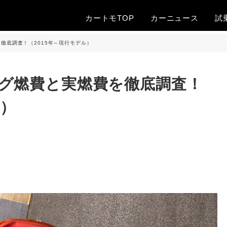
カートモTOP
カー
ニュース
試
徹底調査！（2015年～現行モデル）
グ燃費と実燃費を徹底調査！
ル）