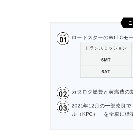
こ
ロードスターのWLTCモ
トランスミッション
6MT
6AT
カタログ燃費と実燃費の
2021年12月の一部改
ル（KPC）」を全車に標