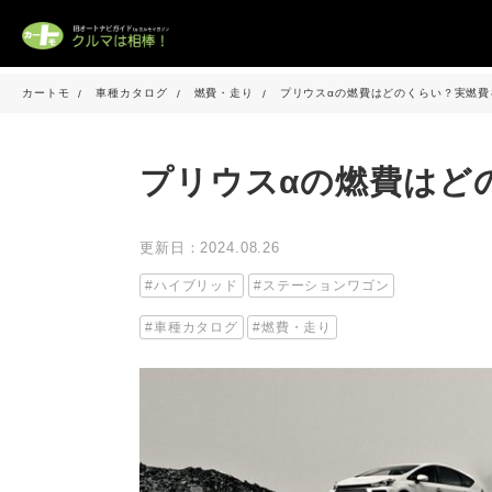
カートモ
車種カタログ
燃費・走り
プリウスαの燃費はどのくらい？実燃費
プリウスαの燃費はど
更新日：2024.08.26
ハイブリッド
ステーションワゴン
車種カタログ
燃費・走り