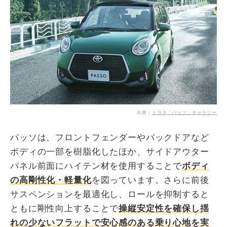
出典：
トヨタ「パッソ」ギャラリー
パッソは、フロントフェンダーやバックドアなど
ボディの一部を樹脂化したほか、サイドアウター
パネル前面にハイテン材を使用することで
ボディ
の高剛性化・軽量化
を図っています。さらに前後
サスペンションを最適化し、ロールを抑制すると
ともに剛性向上することで
操縦安定性を確保し揺
れの少ないフラットで安心感のある乗り心地を実