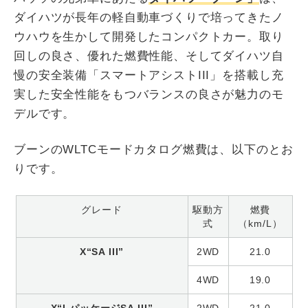
ダイハツが長年の軽自動車づくりで培ってきたノ
ウハウを生かして開発したコンパクトカー。取り
回しの良さ、優れた燃費性能、そしてダイハツ自
慢の安全装備「スマートアシストIII」を搭載し充
実した安全性能をもつバランスの良さが魅力のモ
デルです。
ブーンのWLTCモードカタログ燃費は、以下のとお
りです。
グレード
駆動方
燃費
式
（km/L）
X“SA III”
2WD
21.0
4WD
19.0
X“LパッケージSA III”
2WD
21.0