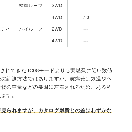
ィ
標準ルーフ
2WD
---
4WD
7.9
ボディ
ハイルーフ
2WD
---
4WD
---
用されてきたJC08モードよりも実燃費に近い数値
費の計測方法ではありますが、実燃費は気温やヘ
荷物の重量などの要因に左右されるため、ある程
えます。
が見られますが、カタログ燃費との差はわずかな
う。