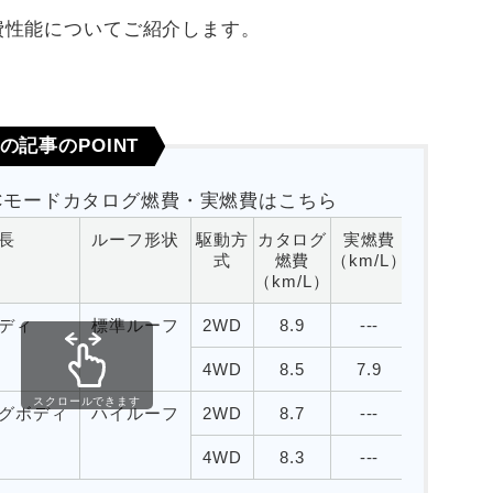
費性能についてご紹介します。
の記事のPOINT
Cモードカタログ燃費・実燃費はこちら
長
ルーフ形状
駆動方
カタログ
実燃費
式
燃費
（km/L）
（km/L）
ディ
標準ルーフ
2WD
8.9
---
4WD
8.5
7.9
スクロールできます
グボディ
ハイルーフ
2WD
8.7
---
4WD
8.3
---