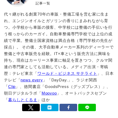
記事一覧
代々継がれる創業70年の車販・整備工場を営む家に生ま
れ、エンジンオイルとガソリンの香りにまみれながら育
つ。小学校から車販の接客、中学校には整備の手伝いを行
う根っからのカーガイ。自動車整備専門学校では上位の成
績で卒業。整備士国家資格は満点合格（専門学校の先生が
採点）。 その後、大手自動車メーカー系列のディーラーで
整備と中古車販売を経験。IT×車という販売方法に興味を
持ち、現在はカーリース事業に軸足を置きつつ、クルマ関
連の専門家としても活動している。メディア出演・寄稿
歴：テレビ東京「
ワールド・ビジネス サテライト
」、日本
テレビ「
news every
」「DayDay.」、ラジオ関西
「
Clip
」、徳間書店「GoodsPress（グッズプレス）」、
朝日デジタルラボ「
Moovoo
」、オートバックスセブン
「
暮らしとくるま
」ほか