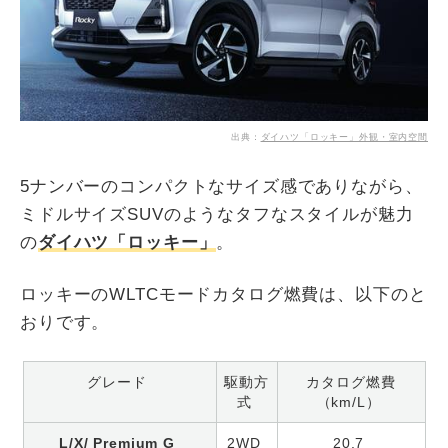
出典：
ダイハツ「ロッキー」外観・室内空間
5ナンバーのコンパクトなサイズ感でありながら、
ミドルサイズSUVのようなタフなスタイルが魅力
の
ダイハツ「ロッキー」
。
ロッキーのWLTCモードカタログ燃費は、以下のと
おりです。
グレード
駆動方
カタログ燃費
式
（km/L）
L/X/ Premium G
2WD
20.7