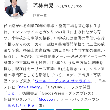
若林由晃
わかばやしよしてる
記事一覧
代々継がれる創業70年の車販・整備工場を営む家に生ま
れ、エンジンオイルとガソリンの香りにまみれながら育
つ。小学校から車販の接客、中学校には整備の手伝いを行
う根っからのカーガイ。自動車整備専門学校では上位の成
績で卒業。整備士国家資格は満点合格（専門学校の先生が
採点）。 その後、大手自動車メーカー系列のディーラーで
整備と中古車販売を経験。IT×車という販売方法に興味を
持ち、現在はカーリース事業に軸足を置きつつ、クルマ関
連の専門家としても活動している。メディア出演・寄稿
歴：テレビ東京「
ワールド・ビジネス サテライト
」、日本
テレビ「
news every
」「DayDay.」、ラジオ関西
「
Clip
」、徳間書店「GoodsPress（グッズプレス）」、
朝日デジタルラボ「
Moovoo
」、オートバックスセブン
「
暮らしとくるま
」ほか