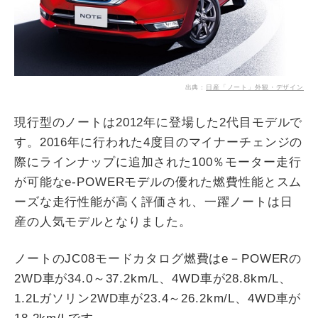
出典：
日産「ノート」外観・デザイン
現行型のノートは2012年に登場した2代目モデルで
す。2016年に行われた4度目のマイナーチェンジの
際にラインナップに追加された100％モーター走行
が可能なe-POWERモデルの優れた燃費性能とスム
ーズな走行性能が高く評価され、一躍ノートは日
産の人気モデルとなりました。
ノートのJC08モードカタログ燃費はe－POWERの
2WD車が34.0～37.2km/L、4WD車が28.8km/L、
1.2Lガソリン2WD車が23.4～26.2km/L、4WD車が