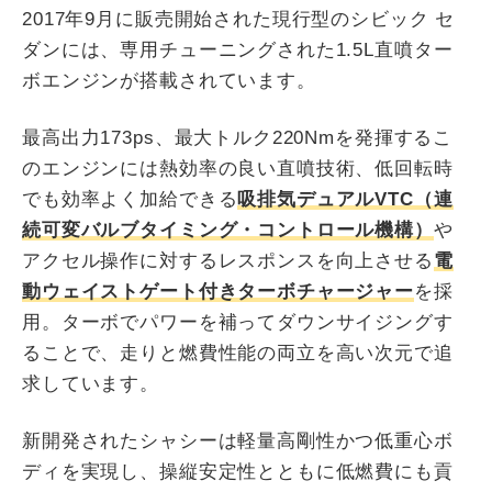
2017年9月に販売開始された現行型のシビック セ
ダンには、専用チューニングされた1.5L直噴ター
ボエンジンが搭載されています。
最高出力173ps、最大トルク220Nmを発揮するこ
のエンジンには熱効率の良い直噴技術、低回転時
でも効率よく加給できる
吸排気デュアルVTC（連
続可変バルブタイミング・コントロール機構）
や
アクセル操作に対するレスポンスを向上させる
電
動ウェイストゲート付きターボチャージャー
を採
用。ターボでパワーを補ってダウンサイジングす
ることで、走りと燃費性能の両立を高い次元で追
求しています。
新開発されたシャシーは軽量高剛性かつ低重心ボ
ディを実現し、操縦安定性とともに低燃費にも貢