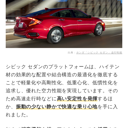
出典：
ホンダ「シビック セダン」走行性能
シビック セダンのプラットフォームは、ハイテン
材の効果的な配置や結合構造の最適化を徹底する
ことで軽量化や高剛性化、低重心化、低慣性化を
追求し、優れた空力性能を実現しています。その
ため高速走行時などに
高い安定性を発揮
するほ
か、
振動の少ない静かで快適な乗り心地
を手に入
れました。