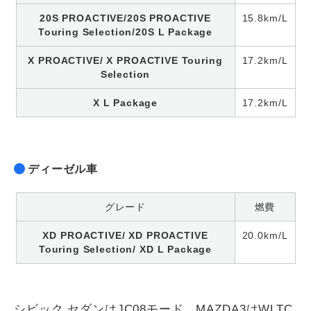
20S PROACTIVE/20S PROACTIVE
15.8km/L
Touring Selection/20S L Package
X PROACTIVE/ X PROACTIVE Touring
17.2km/L
Selection
X L Package
17.2km/L
ディーゼル車
グレード
燃費
XD PROACTIVE/ XD PROACTIVE
20.0km/L
Touring Selection/ XD L Package
シビック セダンはJC08モード、MAZDA3はWLTC