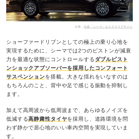
出典：
日産「シーマ」エクステリアサイト
ショーファードリブンとしての極上の乗り心地を
実現するために、シーマでは2つのピストンが減衰
力を最適な状態にコントロールする
ダブルピスト
ンショックアブソーバーを採用したコンフォート
サスペンション
を搭載。大きな揺れをいなすのは
もちろんのこと、背中や足で感じる振動を抑制し
ます。
加えて高周波から低周波まで、あらゆるノイズを
低減する
高静粛性タイヤ
を採用し、道路環境を問
わず静かで居心地のいい車内空間を実現していま
す。